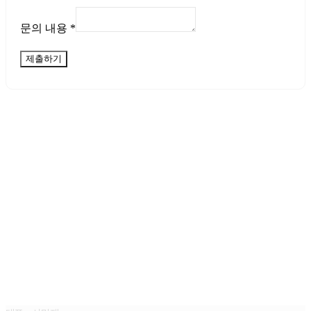
문의 내용
*
제출하기
(주)아몬드앤코 AM&C