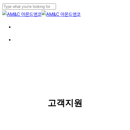
Skip
to
Close
main
Search
Menu
content
Menu
SERVICE
고객지원